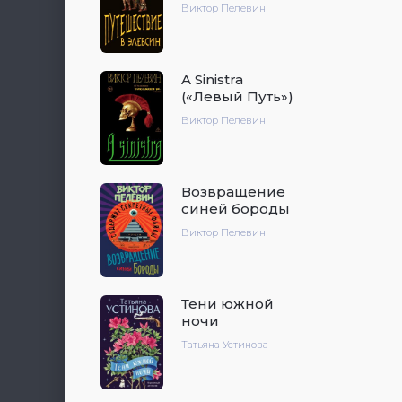
Виктор Пелевин
A Sinistra
(«Левый Путь»)
Виктор Пелевин
Возвращение
синей бороды
Виктор Пелевин
Тени южной
ночи
Татьяна Устинова