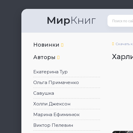
Мир
Книг
Новинки
Скачать 
Харл
Авторы
Екатерина Тур
Ольга Примаченко
Савушка
Холли Джексон
Марина Ефиминюк
Виктор Пелевин