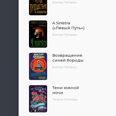
Виктор Пелевин
A Sinistra
(«Левый Путь»)
Виктор Пелевин
Возвращение
синей бороды
Виктор Пелевин
Тени южной
ночи
Татьяна Устинова