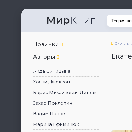
Мир
Книг
Новинки
Скачать 
Екат
Авторы
Аида Синицына
Холли Джексон
Борис Михайлович Литвак
Захар Прилепин
Вадим Панов
Марина Ефиминюк