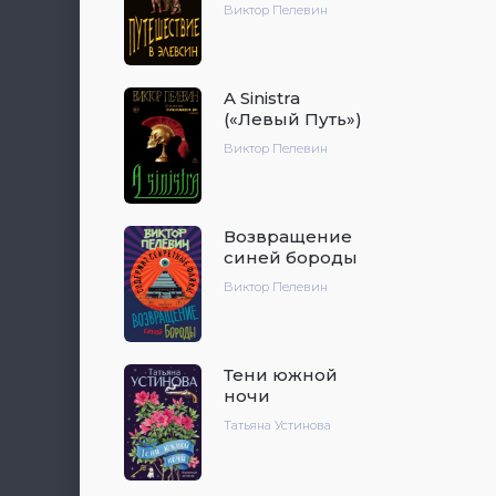
Виктор Пелевин
A Sinistra
(«Левый Путь»)
Виктор Пелевин
Возвращение
синей бороды
Виктор Пелевин
Тени южной
ночи
Татьяна Устинова