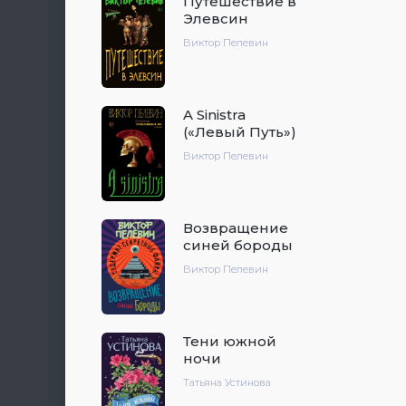
Путешествие в
Элевсин
Виктор Пелевин
A Sinistra
(«Левый Путь»)
Виктор Пелевин
Возвращение
синей бороды
Виктор Пелевин
Тени южной
ночи
Татьяна Устинова