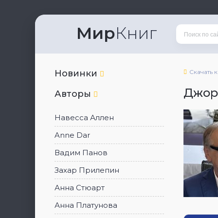
Мир
Книг
Новинки
Скачать 
Джор
Авторы
Навесса Аллен
Anne Dar
Вадим Панов
Захар Прилепин
Анна Стюарт
Анна Платунова