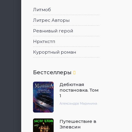
Литмоб
Литрес Авторы
Ревнивый герой
Нркткстп
Курортный роман
Бестселлеры
Дебютная
постановка. Том
1
Александра Маринина
Путешествие в
Элевсин