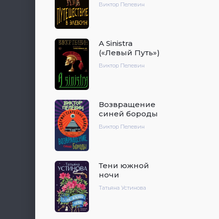
Виктор Пелевин
A Sinistra
(«Левый Путь»)
Виктор Пелевин
Возвращение
синей бороды
Виктор Пелевин
Тени южной
ночи
Татьяна Устинова