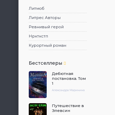
Литмоб
Литрес Авторы
Ревнивый герой
Нркткстп
Курортный роман
Бестселлеры
Дебютная
постановка. Том
1
Александра Маринина
Путешествие в
Элевсин