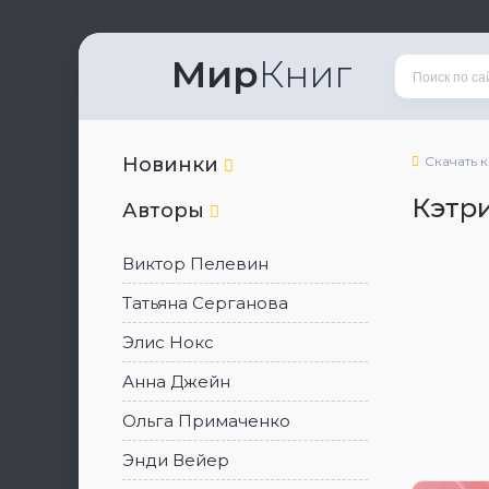
Мир
Книг
Новинки
Скачать 
Кэтр
Авторы
Виктор Пелевин
Татьяна Серганова
Элис Нокс
Анна Джейн
Ольга Примаченко
Энди Вейер