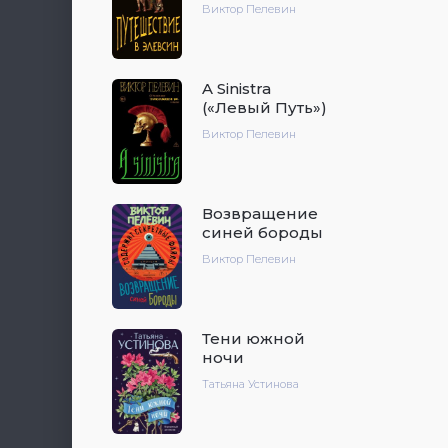
Виктор Пелевин
A Sinistra
(«Левый Путь»)
Виктор Пелевин
Возвращение
синей бороды
Виктор Пелевин
Тени южной
ночи
Татьяна Устинова