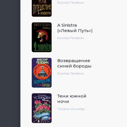
Виктор Пелевин
A Sinistra
(«Левый Путь»)
Виктор Пелевин
Возвращение
синей бороды
Виктор Пелевин
Тени южной
ночи
Татьяна Устинова