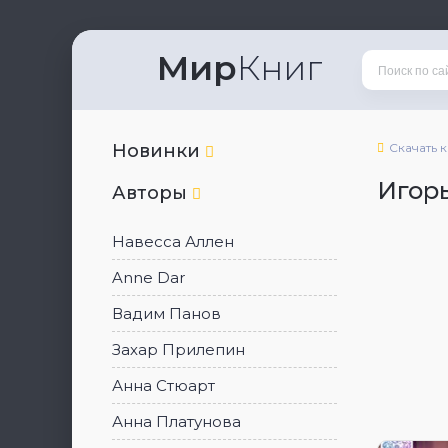
Мир
Книг
Новинки
Скачать 
Игор
Авторы
Навесса Аллен
Anne Dar
Вадим Панов
Захар Прилепин
Анна Стюарт
Анна Платунова