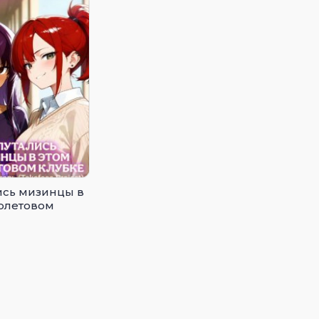
ись мизинцы в
олетовом