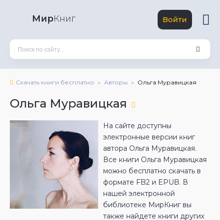
Мир
Книг
Войти
Скачать книги бесплатно
Авторы
Ольга Муравицкая
Ольга Муравицкая
На сайте доступны
электронные версии книг
автора Ольга Муравицкая.
Все книги Ольга Муравицкая
можно бесплатно скачать в
формате FB2 и EPUB. В
нашей электронной
библиотеке МирКниг вы
также найдете книги других