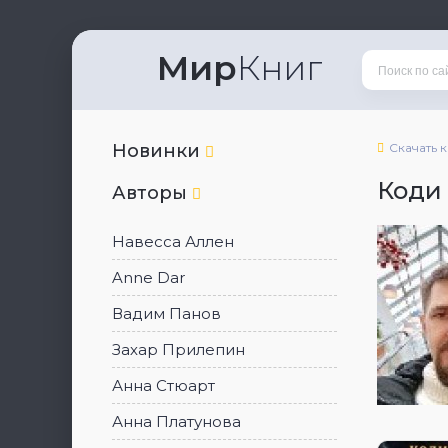
Мир
Книг
Новинки
Скачать 
Коди
Авторы
Навесса Аллен
Anne Dar
Вадим Панов
Захар Прилепин
Анна Стюарт
Анна Платунова