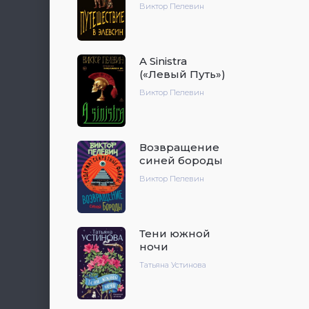
Виктор Пелевин
A Sinistra
(«Левый Путь»)
Виктор Пелевин
Возвращение
синей бороды
Виктор Пелевин
Тени южной
ночи
Татьяна Устинова