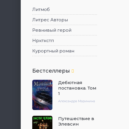
Литмоб
Литрес Авторы
Ревнивый герой
Нркткстп
Курортный роман
Бестселлеры
Дебютная
постановка. Том
1
Александра Маринина
Путешествие в
Элевсин