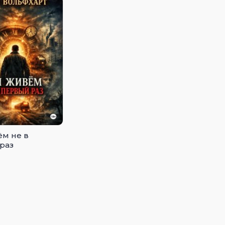
м не в
раз