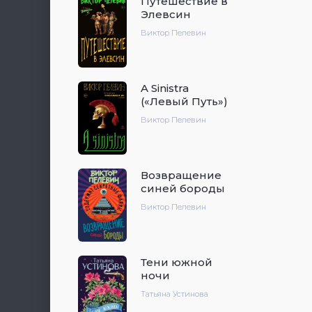
Путешествие в
Элевсин
Виктор Пелевин
A Sinistra
(«Левый Путь»)
Виктор Пелевин
Возвращение
синей бороды
Виктор Пелевин
Тени южной
ночи
Татьяна Устинова