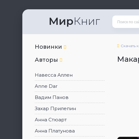
Мир
Книг
Новинки
Скачать 
Мака
Авторы
Навесса Аллен
Anne Dar
Вадим Панов
Захар Прилепин
Анна Стюарт
Анна Платунова