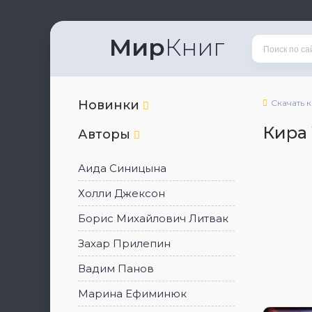
Мир
Книг
Новинки
Скачать 
Кира
Авторы
Аида Синицына
Холли Джексон
Борис Михайлович Литвак
Захар Прилепин
Вадим Панов
Марина Ефиминюк