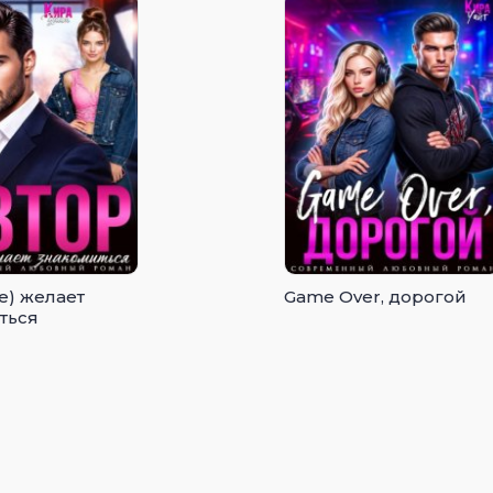
е) желает
Game Over, дорогой
ться