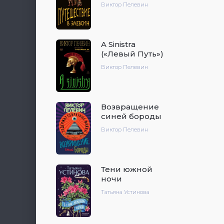
Виктор Пелевин
A Sinistra
(«Левый Путь»)
Виктор Пелевин
Возвращение
синей бороды
Виктор Пелевин
Тени южной
ночи
Татьяна Устинова