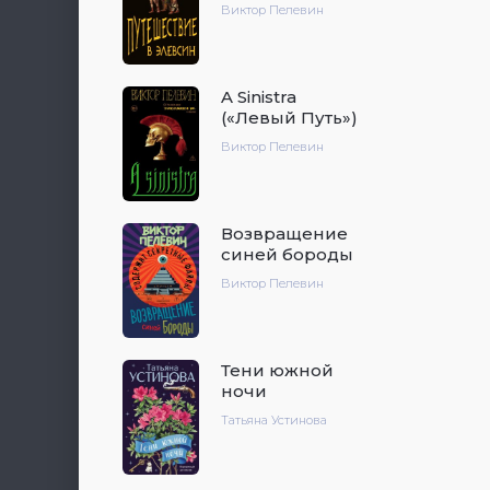
Виктор Пелевин
A Sinistra
(«Левый Путь»)
Виктор Пелевин
Возвращение
синей бороды
Виктор Пелевин
Тени южной
ночи
Татьяна Устинова