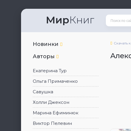
Мир
Книг
Новинки
Скачать 
Алек
Авторы
Екатерина Тур
Ольга Примаченко
Савушка
Холли Джексон
Марина Ефиминюк
Виктор Пелевин