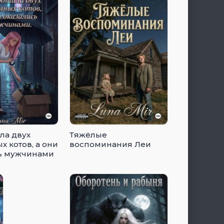
ла двух
Тяжёлые
х котов, а они
воспоминания Леи
ь мужчинами