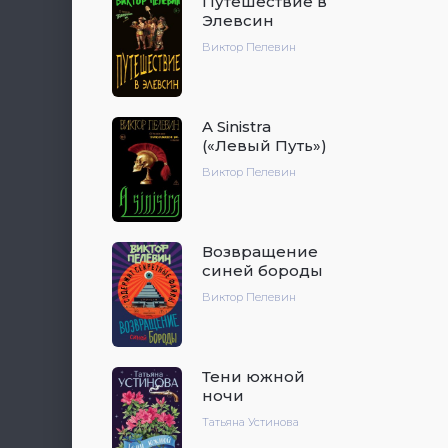
Путешествие в
Элевсин
Виктор Пелевин
A Sinistra
(«Левый Путь»)
Виктор Пелевин
Возвращение
синей бороды
Виктор Пелевин
Тени южной
ночи
Татьяна Устинова