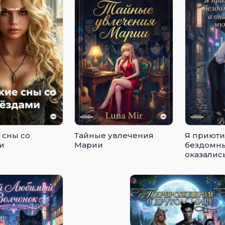
 сны со
Тайные увлечения
Я приюти
и
Марии
бездомны
оказалис