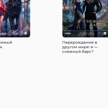
бимый
Перерождение в
к
другом мире: я —
снежный барс?