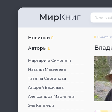
Мир
Книг
Новинки
Скачать 
Влад
Авторы
Маргарита Симоньян
Наталья Мамлеева
Татьяна Серганова
Андрей Васильев
Александра Маринина
Эль Кеннеди