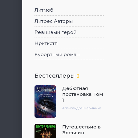
Литмоб
Литрес Авторы
Ревнивый герой
Нркткстп
Курортный роман
Бестселлеры
Дебютная
постановка. Том
1
Александра Маринина
Путешествие в
Элевсин