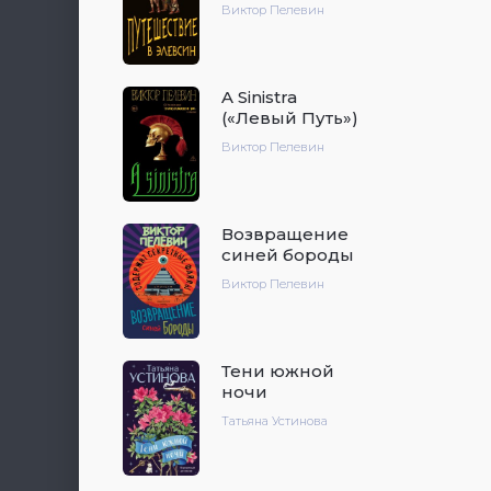
Виктор Пелевин
A Sinistra
(«Левый Путь»)
Виктор Пелевин
Возвращение
синей бороды
Виктор Пелевин
Тени южной
ночи
Татьяна Устинова