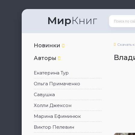
Мир
Книг
Новинки
Скачать 
Влад
Авторы
Екатерина Тур
Ольга Примаченко
Савушка
Холли Джексон
Марина Ефиминюк
Виктор Пелевин