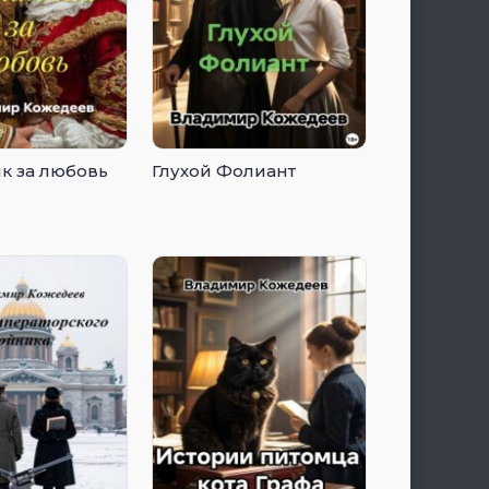
к за любовь
Глухой Фолиант