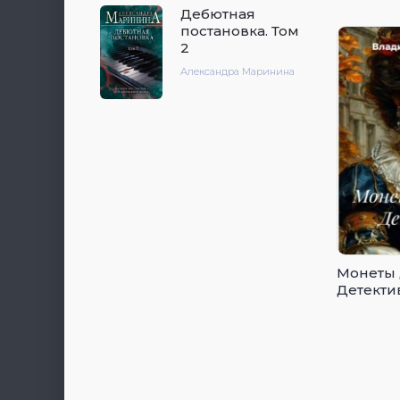
Дебютная
постановка. Том
2
Александра Маринина
Монеты 
Детекти