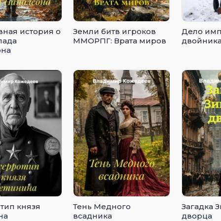
вная история о
Земли битв игроков
Дело имп
лада
ММОРПГ: Врата миров
двойник
она
тип князя
Тень Медного
Загадка 
на
всадника
дворца