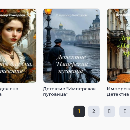
для сна.
Детектив "Имперская
Имперска
в
пуговица"
Детектив
1
2