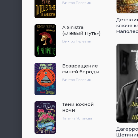
Виктор Пелевин
Детекти
ключе к
A Sinistra
Наполе
(«Левый Путь»)
Виктор Пелевин
Возвращение
синей бороды
Виктор Пелевин
Тени южной
ночи
Татьяна Устинова
Дагерро
Щетини