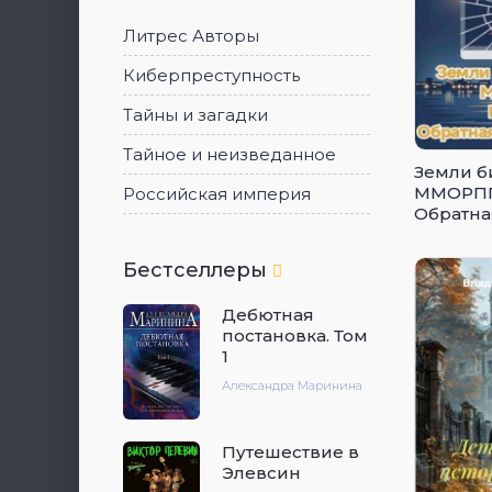
Литрес Авторы
Киберпреступность
Тайны и загадки
Тайное и неизведанное
Земли б
ММОРПГ.
Российская империя
Обратна
экрана
Бестселлеры
Дебютная
постановка. Том
1
Александра Маринина
Путешествие в
Элевсин