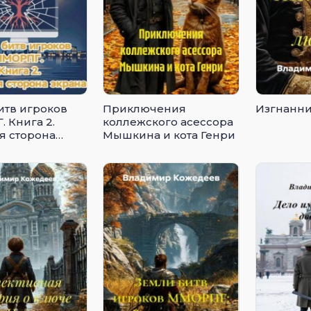
итв игроков
Приключения
Изгнанни
 Книга 2.
коллежского асессора
я сторона
Мышкина и кота Генри