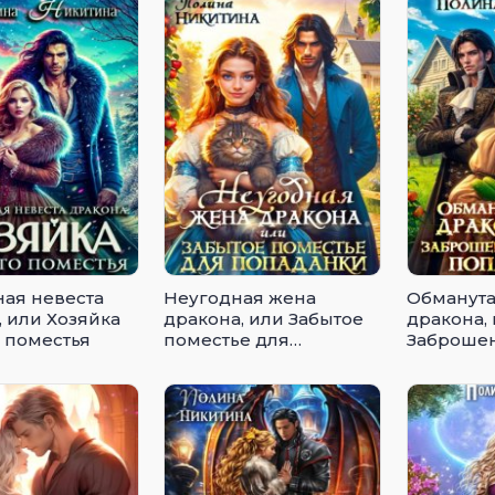
ая невеста
Неугодная жена
Обманута
, или Хозяйка
дракона, или Забытое
дракона,
 поместья
поместье для
Заброшен
попаданки
попадан