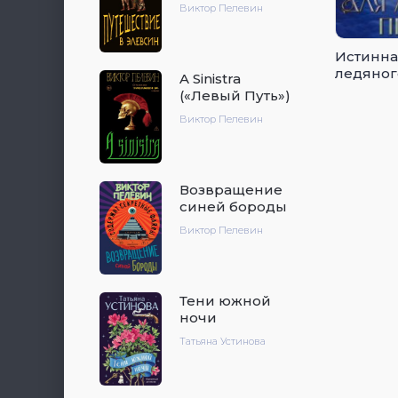
Виктор Пелевин
Истинна
ледяног
A Sinistra
(«Левый Путь»)
Виктор Пелевин
Возвращение
синей бороды
Виктор Пелевин
Тени южной
ночи
Татьяна Устинова