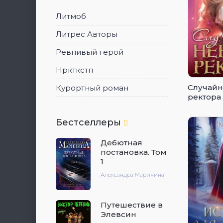
Литмоб
Литрес Авторы
Ревнивый герой
Нркткстп
Случайн
Курортный роман
ректора
Бестселлеры
Дебютная
постановка. Том
1
Александра Маринина
Путешествие в
Элевсин