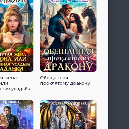
я жена
Обещанная
 или
проклятому дракону
ная усадьба
ки