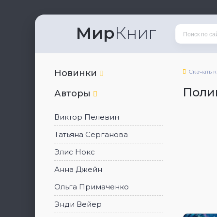
Мир
Книг
Новинки
Скачать 
Поли
Авторы
Виктор Пелевин
Татьяна Серганова
Элис Нокс
Анна Джейн
Ольга Примаченко
Энди Вейер