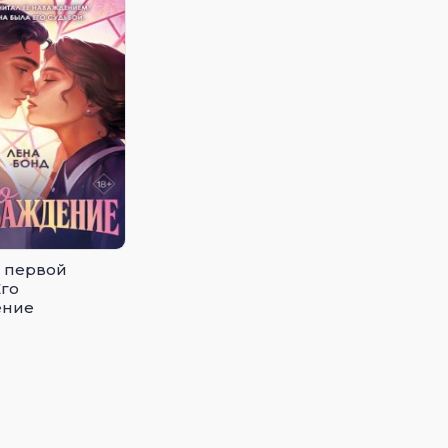
 первой
Его
ение