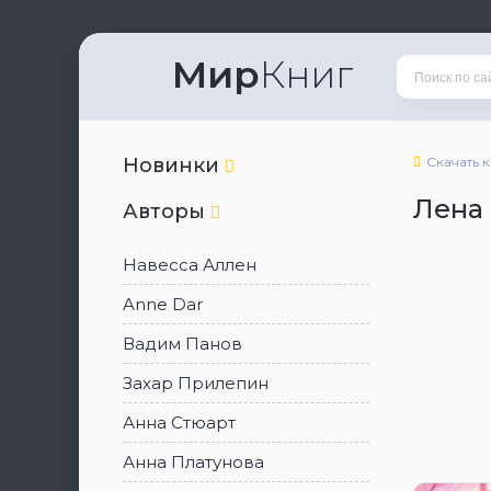
Мир
Книг
Новинки
Скачать 
Лена
Авторы
Навесса Аллен
Anne Dar
Вадим Панов
Захар Прилепин
Анна Стюарт
Анна Платунова