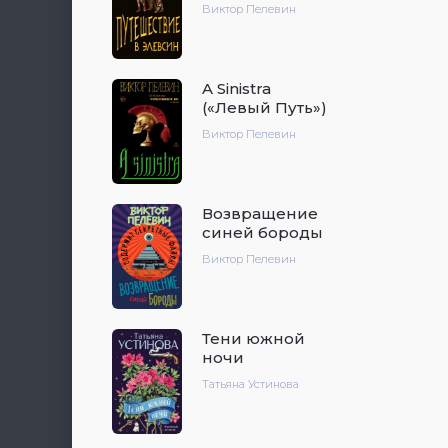
Виктор Пелевин
A Sinistra
(«Левый Путь»)
Виктор Пелевин
Возвращение
синей бороды
Виктор Пелевин
Тени южной
ночи
Татьяна Устинова