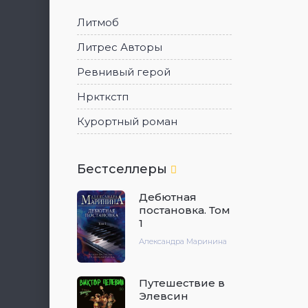
Литмоб
Литрес Авторы
Ревнивый герой
Нркткстп
Курортный роман
Бестселлеры
Дебютная
постановка. Том
1
Александра Маринина
Путешествие в
Элевсин