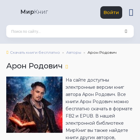
Мир
Книг
Войти
Скачать книги бесплатно
Авторы
Арон Родович
Арон Родович
На сайте доступны
электронные версии книг
автора Арон Родович. Все
книги Арон Родович можно
бесплатно скачать в формате
FB2 и EPUB. В нашей
электронной библиотеке
МирКниг вы также найдете
книги других авторов,