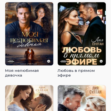
Моя нелюбимая
Любовь в прямом
девочка
эфире