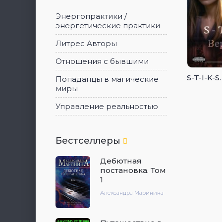
Энергопрактики /
энергетические практики
Литрес Авторы
Отношения с бывшими
S-T-I-K-S
Попаданцы в магические
миры
Управление реальностью
Бестселлеры
Дебютная
постановка. Том
1
Александра Маринина