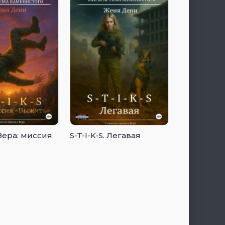
 Вера: миссия
S-T-I-K-S. Легавая