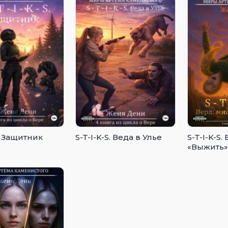
S. Защитник
S-T-I-K-S. Веда в Улье
S-T-I-K-S.
«Выжить»