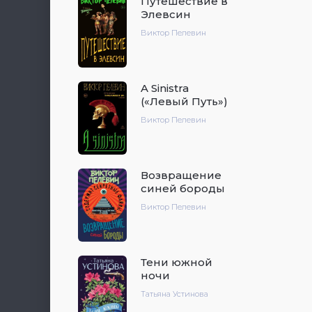
Путешествие в
Элевсин
Виктор Пелевин
A Sinistra
(«Левый Путь»)
Виктор Пелевин
Возвращение
синей бороды
Виктор Пелевин
Тени южной
ночи
Татьяна Устинова