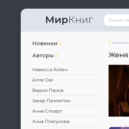
Мир
Книг
Новинки
Скачать 
Женя
Авторы
Навесса Аллен
Anne Dar
Вадим Панов
Захар Прилепин
Анна Стюарт
Анна Платунова