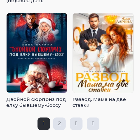
(не)свою дочь
Двойной сюрприз под
Развод. Мама на две
ёлку бывшему-боссу
ставки
1
2