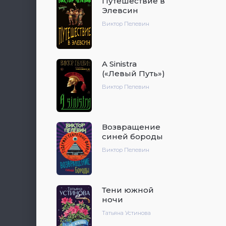
Путешествие в
Элевсин
Виктор Пелевин
A Sinistra
(«Левый Путь»)
Виктор Пелевин
Возвращение
синей бороды
Виктор Пелевин
Тени южной
ночи
Татьяна Устинова