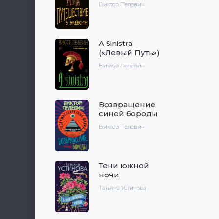
Виктор Пелевин
A Sinistra
(«Левый Путь»)
Виктор Пелевин
Возвращение
синей бороды
Виктор Пелевин
Тени южной
ночи
Татьяна Устинова