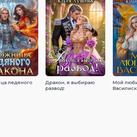
ца ледяного
Дракон, я выбираю
Мой люб
развод!
Василиск