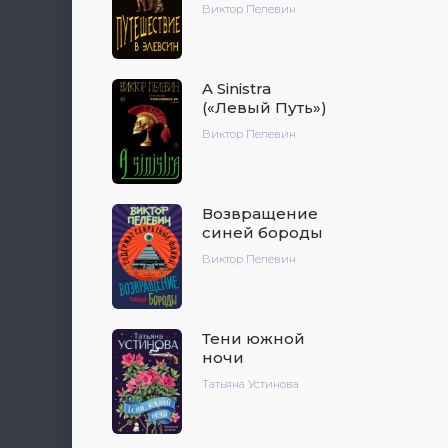
Виктор Пелевин
A Sinistra
(«Левый Путь»)
Виктор Пелевин
Возвращение
синей бороды
Виктор Пелевин
Тени южной
ночи
Татьяна Устинова