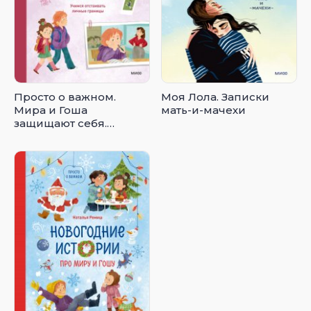
Просто о важном.
Моя Лола. Записки
Мира и Гоша
мать-и-мачехи
защищают себя.
Учимся отстаивать
личные границы