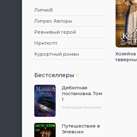
Литмоб
Литрес Авторы
Ревнивый герой
Нркткстп
Хозяйка
Курортный роман
таверны
Бестселлеры
Дебютная
постановка. Том
1
Александра Маринина
Путешествие в
Элевсин