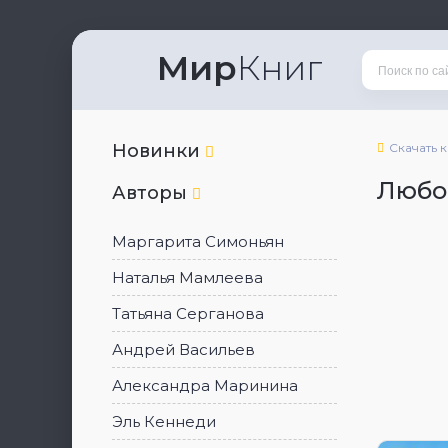
Мир
Книг
Новинки
Скачать 
Любо
Авторы
Маргарита Симоньян
Наталья Мамлеева
Татьяна Серганова
Андрей Васильев
Александра Маринина
Эль Кеннеди