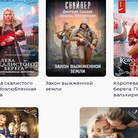
а скалистого
Закон выжженной
Королева
 Возлюбленная
земли
берега. 
а
валькир