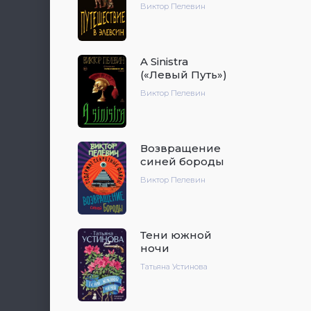
Виктор Пелевин
A Sinistra
(«Левый Путь»)
Виктор Пелевин
Возвращение
синей бороды
Виктор Пелевин
Тени южной
ночи
Татьяна Устинова