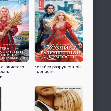
 скалистого
Хозяйка разрушенной
Песнь
крепости
ии