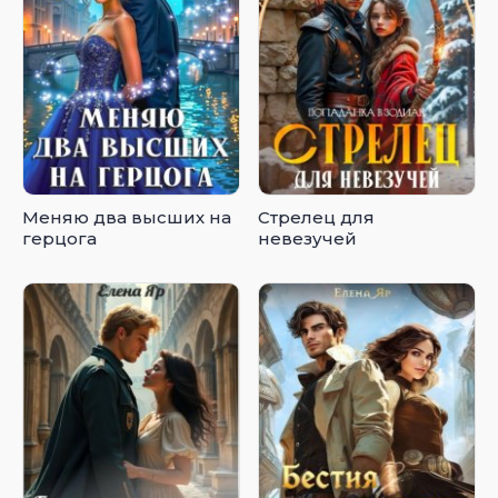
Меняю два высших на
Стрелец для
герцога
невезучей