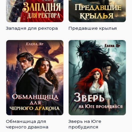
Западня для ректора
Предавшие крылья
Обманщица для
Зверь на Юге
черного дракона
пробудился