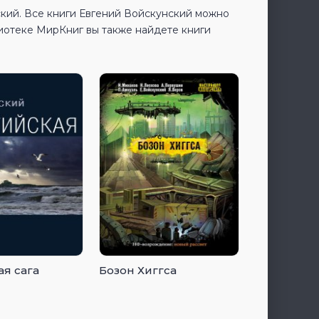
ский. Все книги Евгений Войскунский можно
иотеке МирКниг вы также найдете книги
ая сага
Бозон Хиггса