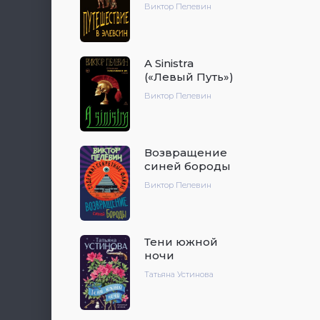
Виктор Пелевин
A Sinistra
(«Левый Путь»)
Виктор Пелевин
Возвращение
синей бороды
Виктор Пелевин
Тени южной
ночи
Татьяна Устинова