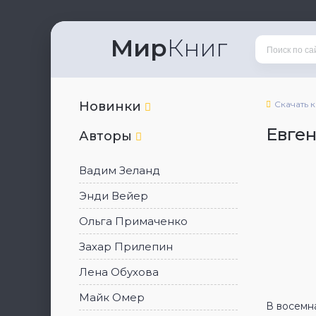
Мир
Книг
Новинки
Скачать 
Евге
Авторы
Вадим Зеланд
Энди Вейер
Ольга Примаченко
Захар Прилепин
Лена Обухова
Майк Омер
В восемн