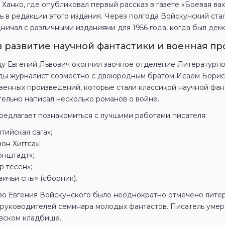
 Ханко, где опубликовал первый рассказ в газете «Боевая ва
ь в редакции этого издания. Через полгода Войскунский ста
ничал с различными изданиями для 1956 года, когда был дем
в развитие научной фантастики и военная пр
ду Евгений Львович окончил заочное отделение Литературного
оды журналист совместно с двоюродным братом Исаем Бори
венных произведений, которые стали классикой научной фант
тельно написал несколько романов о войне.
редлагает познакомиться с лучшими работами писателя:
тийская сага»;
он Хиггса»;
онштадт»;
р тесен»;
ичьи сны» (сборник).
во Евгения Войскунского было неоднократно отмечено лите
 руководителей семинара молодых фантастов. Писатель умер 
вском кладбище.