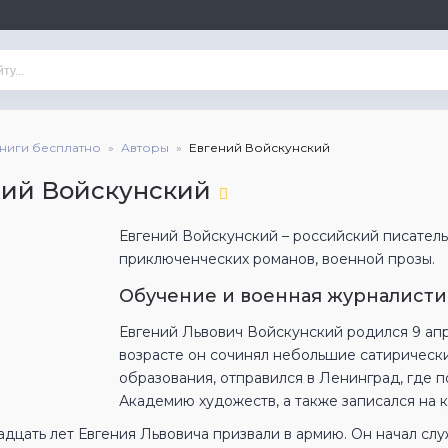
книги бесплатно
Авторы
Евгений Войскунский
ний Войскунский
Евгений Войскунский – российский писатель,
приключенческих романов, военной прозы.
Обучение и военная журналисти
Евгений Львович Войскунский родился 9 апр
возрасте он сочинял небольшие сатирически
образования, отправился в Ленинград, где п
Академию художеств, а также записался на к
адцать лет Евгения Львовича призвали в армию. Он начал сл