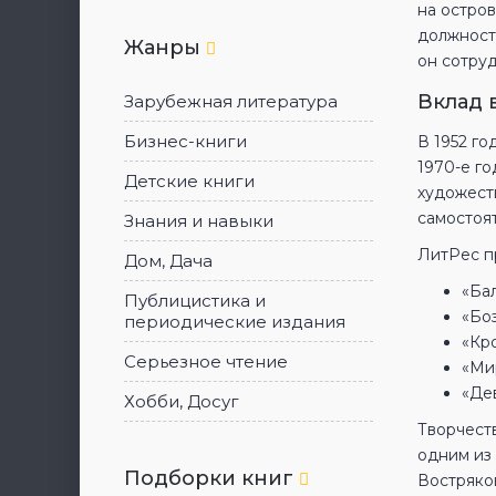
на остров
должност
Жанры
он сотруд
Вклад 
Зарубежная литература
Бизнес-книги
В 1952 го
1970-е г
Детские книги
художест
самостоя
Знания и навыки
ЛитРес п
Дом, Дача
«Бал
Публицистика и
«Боз
периодические издания
«Кр
Серьезное чтение
«Ми
«Дев
Хобби, Досуг
Творчест
одним из
Подборки книг
Востряко