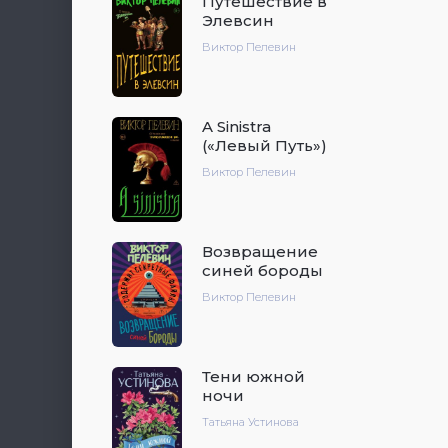
Путешествие в
Элевсин
Виктор Пелевин
A Sinistra
(«Левый Путь»)
Виктор Пелевин
Возвращение
синей бороды
Виктор Пелевин
Тени южной
ночи
Татьяна Устинова