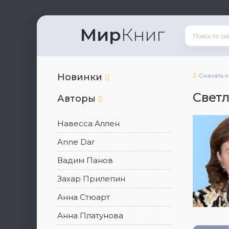
Мир
Книг
Новинки
Скачать 
Свет
Авторы
Навесса Аллен
Anne Dar
Вадим Панов
Захар Прилепин
Анна Стюарт
Анна Платунова