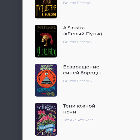
Виктор Пелевин
A Sinistra
(«Левый Путь»)
Виктор Пелевин
Возвращение
синей бороды
Виктор Пелевин
Тени южной
ночи
Татьяна Устинова