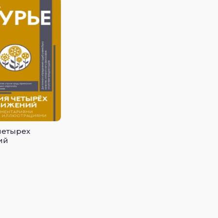
четырех
ий