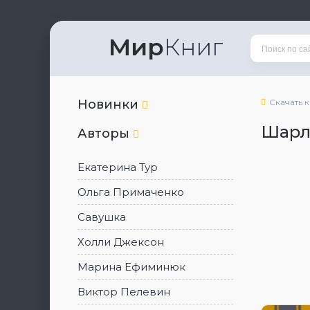
Мир
Книг
Новинки
Скачать 
Шарл
Авторы
Екатерина Тур
Ольга Примаченко
Савушка
Холли Джексон
Марина Ефиминюк
Виктор Пелевин