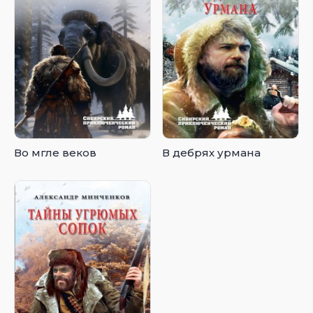
Во мгле веков
В дебрях урмана