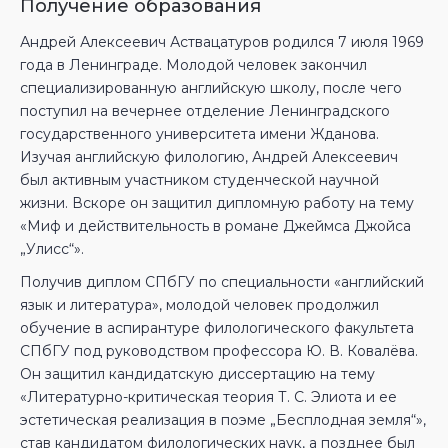
Получение образования
Андрей Алексеевич Аствацатуров родился 7 июля 1969
года в Ленинграде. Молодой человек закончил
специализированную английскую школу, после чего
поступил на вечернее отделение Ленинградского
государственного университета имени Жданова.
Изучая английскую филологию, Андрей Алексеевич
был активным участником студенческой научной
жизни. Вскоре он защитил дипломную работу на тему
«Миф и действительность в романе Джеймса Джойса
„Улисс“».
Получив диплом СПбГУ по специальности «английский
язык и литература», молодой человек продолжил
обучение в аспирантуре филологического факультета
СПбГУ под руководством профессора Ю. В. Ковалёва.
Он защитил кандидатскую диссертацию на тему
«Литературно-критическая теория Т. С. Элиота и ее
эстетическая реализация в поэме „Бесплодная земля“»,
став кандидатом филологических наук, а позднее был