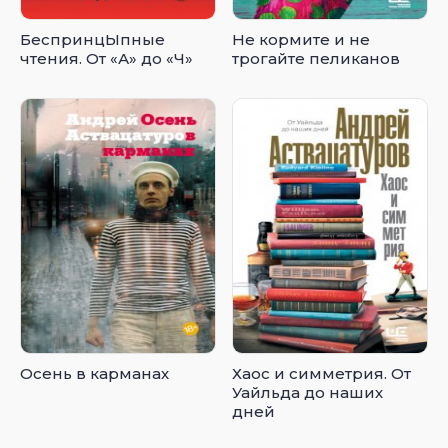
БеспринцЫпные
Не кормите и не
чтения. От «А» до «Ч»
трогайте пеликанов
Осень в карманах
Хаос и симметрия. От
Уайльда до наших
дней