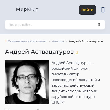
Мир
Книг
Войти
Скачать книги бесплатно
Авторы
Андрей Аствацатуров
Андрей Аствацатуров
Андрей Аствацатуров –
российский филолог,
писатель, автор
произведений для детей и
взрослых, действующий
доцент кафедры истории
зарубежной литературы
СПбГУ.