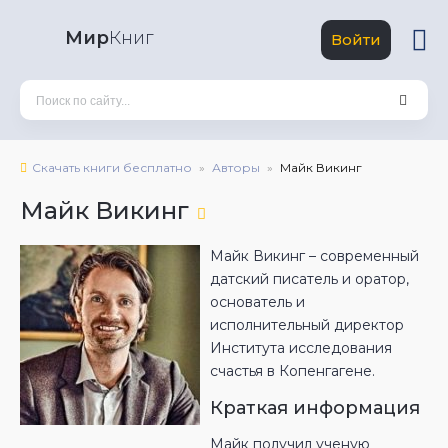
Мир
Книг
Войти
Скачать книги бесплатно
Авторы
Майк Викинг
Майк Викинг
Майк Викинг – современный
датский писатель и оратор,
основатель и
исполнительный директор
Института исследования
счастья в Копенгагене.
Краткая информация
Майк получил ученую