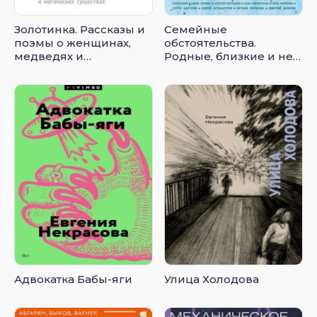
Золотинка. Рассказы и
Семейные
поэмы о женщинах,
обстоятельства.
медведях и
Родные, близкие и не
магических существах
только – в рассказах
современных авторов
Адвокатка Бабы-яги
Улица Холодова