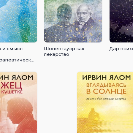
 и смысл
Шопенгауэр как
Дар псих
лекарство
рапевтические