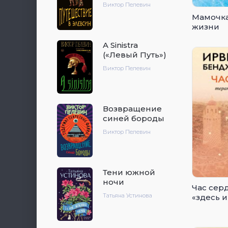
Виктор Пелевин
Мамочка
жизни
A Sinistra
(«Левый Путь»)
Виктор Пелевин
Возвращение
синей бороды
Виктор Пелевин
Тени южной
ночи
Час сер
Татьяна Устинова
«здесь и