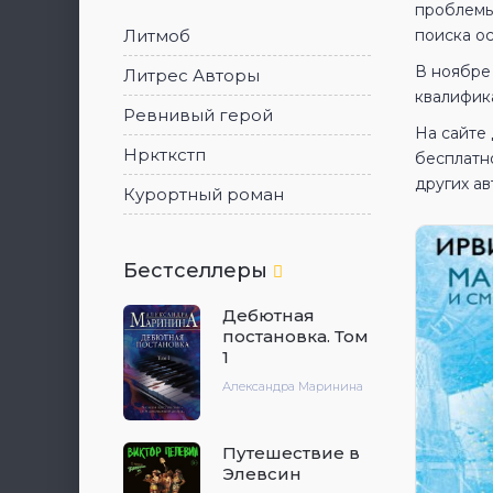
проблемы
Литмоб
поиска о
В ноябре
Литрес Авторы
квалифик
Ревнивый герой
На сайте
Нркткстп
бесплатн
других ав
Курортный роман
Бестселлеры
Дебютная
постановка. Том
1
Александра Маринина
Путешествие в
Элевсин