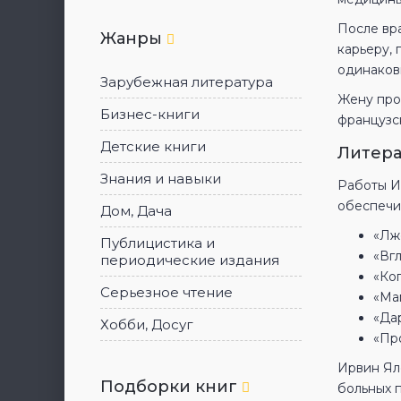
После вр
Жанры
карьеру, 
одинаков
Зарубежная литература
Жену про
Бизнес-книги
французск
Детские книги
Литера
Знания и навыки
Работы И
обеспечив
Дом, Дача
«Лж
Публицистика и
«Вгл
периодические издания
«Ко
Серьезное чтение
«Ма
«Да
Хобби, Досуг
«Пр
Ирвин Ял
Подборки книг
больных 