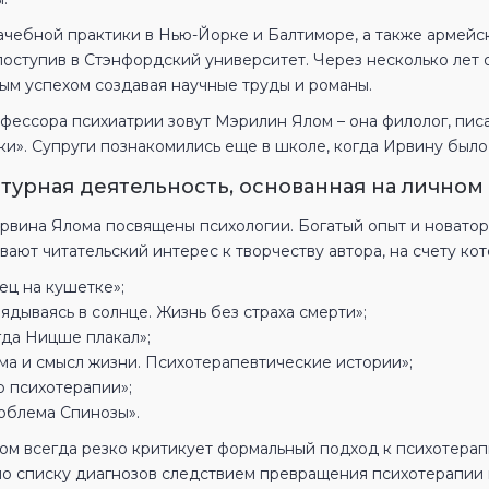
ачебной практики в Нью-Йорке и Балтиморе, а также армейс
поступив в Стэнфордский университет. Через несколько лет 
ым успехом создавая научные труды и романы.
фессора психиатрии зовут Мэрилин Ялом – она филолог, писа
и». Супруги познакомились еще в школе, когда Ирвину было 1
турная деятельность, основанная на личном
рвина Ялома посвящены психологии. Богатый опыт и новато
ают читательский интерес к творчеству автора, на счету ко
ец на кушетке»;
ядываясь в солнце. Жизнь без страха смерти»;
гда Ницше плакал»;
ма и смысл жизни. Психотерапевтические истории»;
р психотерапии»;
облема Спинозы».
ом всегда резко критикует формальный подход к психотерап
по списку диагнозов следствием превращения психотерапии в