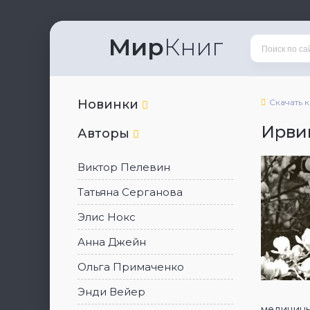
Мир
Книг
Новинки
Скачать 
Ирви
Авторы
Виктор Пелевин
Татьяна Серганова
Элис Нокс
Анна Джейн
Ольга Примаченко
Энди Вейер
медицины