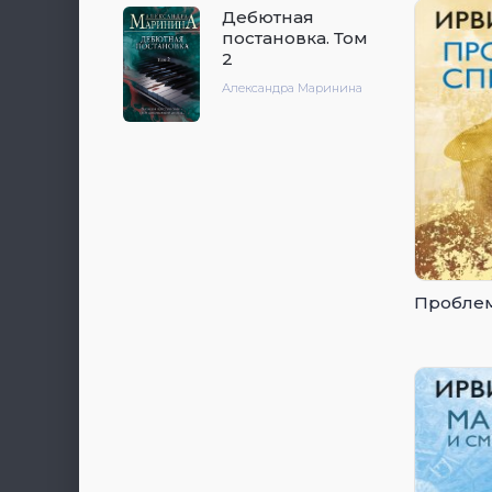
Дебютная
постановка. Том
2
Александра Маринина
Пробле