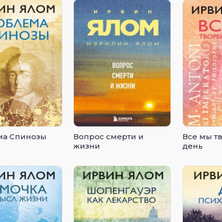
ма Спинозы
Вопрос смерти и
Все мы т
жизни
день