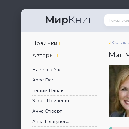
Мир
Книг
Новинки
Скачать 
Мэг 
Авторы
Навесса Аллен
Anne Dar
Вадим Панов
Захар Прилепин
Анна Стюарт
Анна Платунова