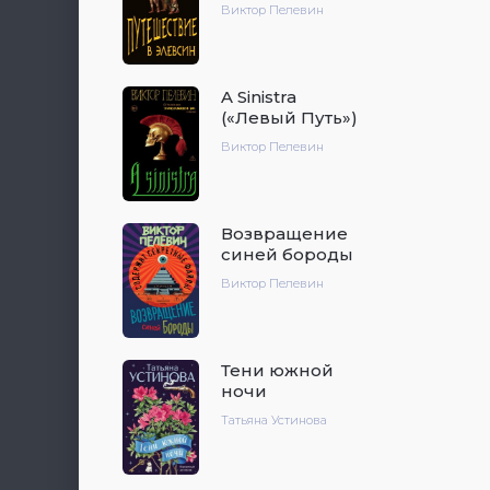
Виктор Пелевин
A Sinistra
(«Левый Путь»)
Виктор Пелевин
Возвращение
синей бороды
Виктор Пелевин
Тени южной
ночи
Татьяна Устинова