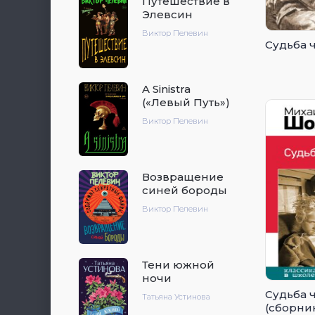
Путешествие в
Элевсин
Виктор Пелевин
Судьба 
A Sinistra
(«Левый Путь»)
Виктор Пелевин
Возвращение
синей бороды
Виктор Пелевин
Тени южной
ночи
Судьба 
Татьяна Устинова
(сборни