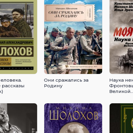
человека.
Они сражались за
Наука не
 рассказы
Родину
Фронтов
к)
Великой
Отечеств