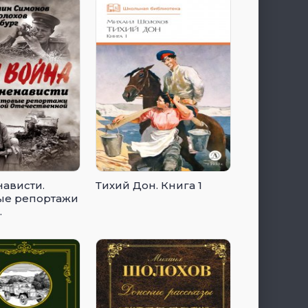
нависти.
Тихий Дон. Книга 1
ые репортажи
енной