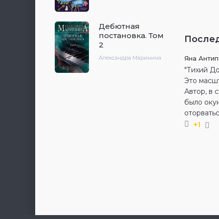
Дебютная
постановка. Том
После
2
Яна Анти
Александра Маринина
"Тихий Д
Это масш
Автор, в 
было оку
оторватьс
+1