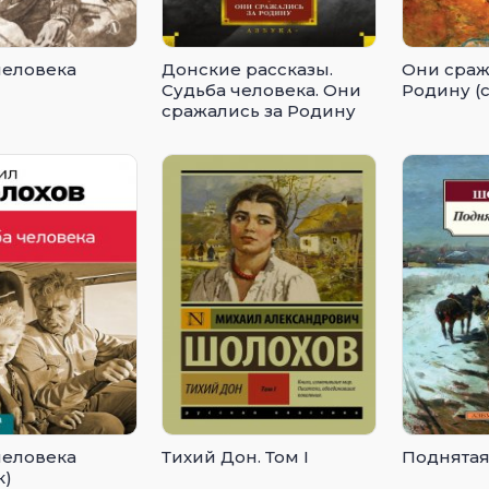
человека
Донские рассказы.
Они сраж
Судьба человека. Они
Родину (
сражались за Родину
человека
Тихий Дон. Том I
Поднятая
к)