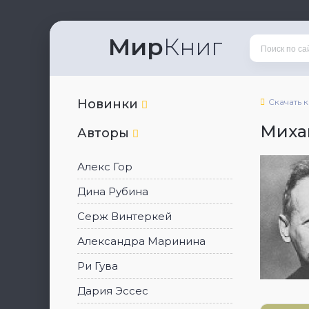
Мир
Книг
Новинки
Скачать 
Миха
Авторы
Алекс Гор
Дина Рубина
Серж Винтеркей
Александра Маринина
Ри Гува
Дария Эссес