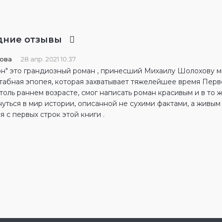
дние отзывы
пова
28 апр. 2021 10:37
он" это грандиозный роман , принесший Михаилу Шолохову 
табная эпопея, которая захватывает тяжелейшее время Перв
столь раннем возрасте, смог написать роман красивым и в то
нуться в мир истории, описанной не сухими фактами, а живы
я с первых строк этой книги .