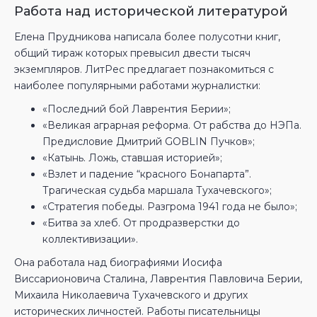
Работа над исторической литературой
Елена Прудникова написала более полусотни книг,
общий тираж которых превысил двести тысяч
экземпляров. ЛитРес предлагает познакомиться с
наиболее популярными работами журналистки:
«Последний бой Лаврентия Берии»;
«Великая аграрная реформа. От рабства до НЭПа.
Предисловие Дмитрий GOBLIN Пучков»;
«Катынь. Ложь, ставшая историей»;
«Взлет и падение “красного Бонапарта”.
Трагическая судьба маршала Тухачевского»;
«Стратегия победы. Разгрома 1941 года не было»;
«Битва за хлеб. От продразверстки до
коллективизации».
Она работала над биографиями Иосифа
Виссарионовича Сталина, Лаврентия Павловича Берии,
Михаила Николаевича Тухачевского и других
исторических личностей. Работы писательницы