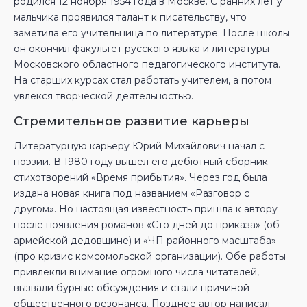
родился 12 ноября 1954 года в Москве. С ранних лет у
мальчика проявился талант к писательству, что
заметила его учительница по литературе. После школы
он окончил факультет русского языка и литературы
Московского областного педагогического института.
На старших курсах стал работать учителем, а потом
увлекся творческой деятельностью.
Стремительное развитие карьеры
Литературную карьеру Юрий Михайлович начал с
поэзии. В 1980 году вышел его дебютный сборник
стихотворений «Время прибытия». Через год была
издана новая книга под названием «Разговор с
другом». Но настоящая известность пришла к автору
после появления романов «Сто дней до приказа» (об
армейской дедовщине) и «ЧП районного масштаба»
(про кризис комсомольской организации). Обе работы
привлекли внимание огромного числа читателей,
вызвали бурные обсуждения и стали причиной
общественного резонанса. Позднее автор написал