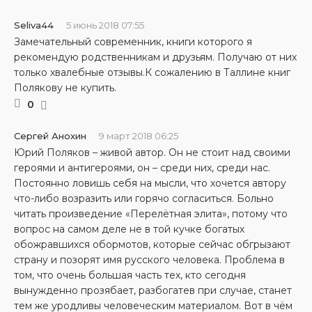
Seliva44
5 июнь 2018 07:55
Замечательный современник, книги которого я
рекомендую родственникам и друзьям. Получаю от них
только хвалебные отзывы.К сожалению в Таллине книг
Полякову не купить.
0
Сергей Анохин
9 март 2018 06:25
Юрий Поляков – живой автор. Он не стоит над своими
героями и антигероями, он – среди них, среди нас.
Постоянно ловишь себя на мысли, что хочется автору
что-либо возразить или горячо согласиться. Больно
читать произведение «Перелётная элита», потому что
вопрос на самом деле не в той кучке богатых
обожравшихся обормотов, которые сейчас обгрызают
страну и позорят имя русского человека. Проблема в
том, что очень большая часть тех, кто сегодня
вынужденно прозябает, разбогатев при случае, станет
тем же уродливы человеческим материалом. Вот в чём