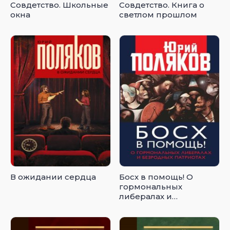
Совдетство. Школьные
Совдетство. Книга о
окна
светлом прошлом
В ожидании сердца
Босх в помощь! О
гормональных
либералах и
безродных патриотах